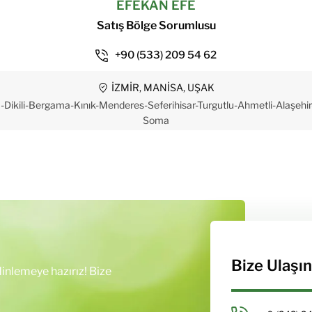
EFEKAN EFE
Satış Bölge Sorumlusu
+90 (533) 209 54 62
İZMİR, MANİSA, UŞAK
kili-Bergama-Kınık-Menderes-Seferihisar-Turgutlu-Ahmetli-Alaşehir
Soma
Bize Ulaşın
 dinlemeye hazırız! Bize