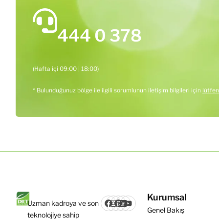
444 0 378
(Hafta içi 09:00 | 18:00)
* Bulunduğunuz bölge ile ilgili sorumlunun iletişim bilgileri için
lütfen
Kurumsal
Uzman kadroya ve son
Genel Bakış
teknolojiye sahip