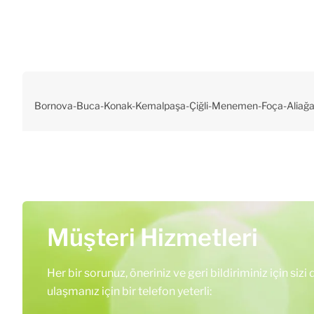
Bornova-Buca-Konak-Kemalpaşa-Çiğli-Menemen-Foça-Aliağa-Di
Müşteri Hizmetleri
Her bir sorunuz, öneriniz ve geri bildiriminiz için sizi
ulaşmanız için bir telefon yeterli: