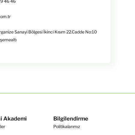
49 46 46
com.tr
rganize Sanayi Bölgesi İkinci Kısım 22.Cadde No:10
şemealtı
çi Akademi
Bilgilendirme
iler
Politikalarımız