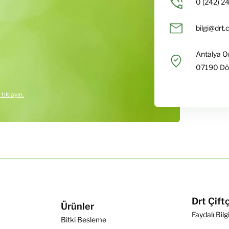
0 (242) 2
bilgi@drt.
Antalya O
07190 Dö
 tıklayın.
Drt Çift
Ürünler
Faydalı Bilg
Bitki Besleme