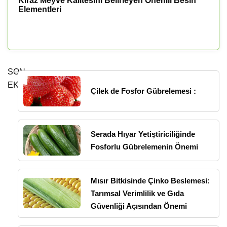
Kiraz Meyve Kalitesini Belirleyen Önemli Besin
Elementleri
SON
EKLENENLER
Çilek de Fosfor Gübrelemesi :
Serada Hıyar Yetiştiriciliğinde
Fosforlu Gübrelemenin Önemi
Mısır Bitkisinde Çinko Beslemesi:
Tarımsal Verimlilik ve Gıda
Güvenliği Açısından Önemi