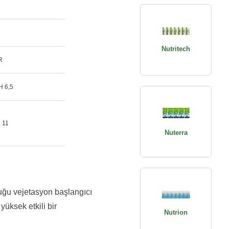
Nutritech
R
H 6,5
 11
Nuterra
duğu vejetasyon başlangıcı
yüksek etkili bir
Nutrion