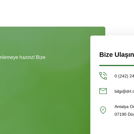
Bize Ulaşın
dinlemeye hazırız! Bize
0 (242) 2
bilgi@drt.
Antalya O
07190 Dö