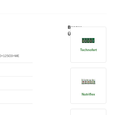
Benzer
Ürünler
Technofert
30+12SO3+ME
Nutriflex