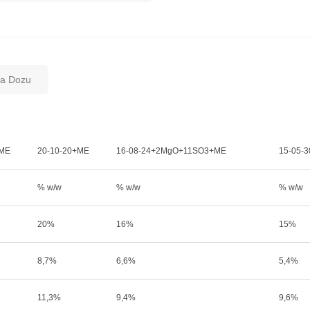
ma Dozu
+ME
20-10-20+ME
16-08-24+2MgO+11SO3+ME
15-05-
% w/w
% w/w
% w/w
20%
16%
15%
8,7%
6,6%
5,4%
11,3%
9,4%
9,6%