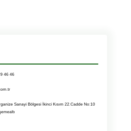
49 46 46
com.tr
rganize Sanayi Bölgesi İkinci Kısım 22.Cadde No:10
şemealtı