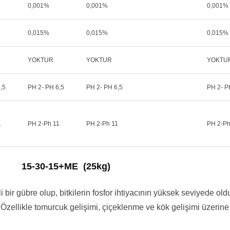
0,001%
0,001%
0,001%
0,015%
0,015%
0,015%
YOKTUR
YOKTUR
YOKTU
,5
PH 2- PH 6,5
PH 2- PH 6,5
PH 2- P
1
PH 2-Ph 11
PH 2-Ph 11
PH 2-Ph
15-30-15+ME (25kg)
 bir gübre olup, bitkilerin fosfor ihtiyacının yüksek seviyede ol
 Özellikle tomurcuk gelişimi, çiçeklenme ve kök gelişimi üzerine 