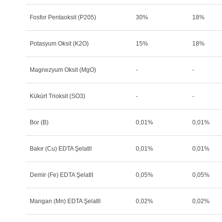
Fosfor Pentaoksit (P205)
30%
18%
Potasyum Oksit (K2O)
15%
18%
Magnezyum Oksit (MgO)
-
-
Kükürt Trioksit (SO3)
-
-
Bor (B)
0,01%
0,01%
Bakır (Cu) EDTA ŞelatlI
0,01%
0,01%
Demir (Fe) EDTA ŞelatlI
0,05%
0,05%
Mangan (Mn) EDTA ŞelatlI
0,02%
0,02%