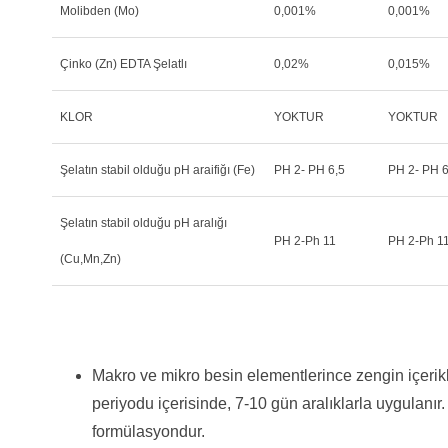
Molibden (Mo)
0,001%
0,001%
Çinko (Zn) EDTA Şelatlı
0,02%
0,015%
KLOR
YOKTUR
YOKTUR
Şelatın stabil olduğu pH araifiğı (Fe)
PH 2- PH 6,5
PH 2- PH 6
Şelatın stabil olduğu pH aralığı
PH 2-Ph 11
PH 2-Ph 1
(Cu,Mn,Zn)
Makro ve mikro besin elementlerince zengin içerikli
periyodu içerisinde, 7-10 gün aralıklarla uygulanır.
formülasyondur.