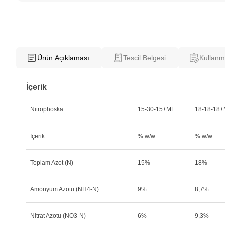
Ürün Açıklaması
Tescil Belgesi
Kullan
İçerik
Nitrophoska
15-30-15+ME
18-18-18
İçerik
% w/w
% w/w
Toplam Azot (N)
15%
18%
Amonyum Azotu (NH4-N)
9%
8,7%
Nitrat Azotu (NO3-N)
6%
9,3%