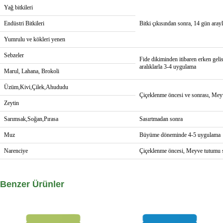
Yağ bitkileri
Endüstri Bitkileri
Bitki çıkısından sonra, 14 gün ara
Yumrulu ve kökleri yenen
Sebzeler
Fide dikiminden itibaren erken ge
aralıklarla 3-4 uygulama
Marul, Lahana, Brokoli
Üzüm,Kivi,Çilek,Ahududu
Çiçeklenme öncesi ve sonrası, Mey
Zeytin
Sarımsak,Soğan,Pırasa
Sasırtmadan sonra
Muz
Büyüme döneminde 4-5 uygulama
Narenciye
Çiçeklenme öncesi, Meyve tutumu 
Benzer Ürünler