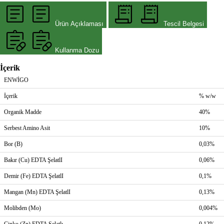
Ürün Açıklaması
Tescil Belgesi
Kullanma Dozu
İçerik
ENWİGO
İçerik
% w/w
Organik Madde
40%
Serbest Amino Asit
10%
Bor (B)
0,03%
Bakır (Cu) EDTA ŞelatlI
0,06%
Demir (Fe) EDTA ŞelatlI
0,1%
Mangan (Mn) EDTA ŞelatlI
0,13%
Molibden (Mo)
0,004%
Çinko (Zn) EDTA Şelatlı
0,12%