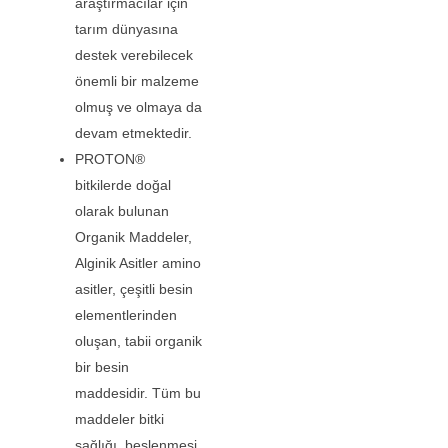
araştırmacılar için
tarım dünyasına
destek verebilecek
önemli bir malzeme
olmuş ve olmaya da
devam etmektedir.
PROTON®
bitkilerde doğal
olarak bulunan
Organik Maddeler,
Alginik Asitler amino
asitler, çeşitli besin
elementlerinden
oluşan, tabii organik
bir besin
maddesidir. Tüm bu
maddeler bitki
sağlığı, beslenmesi