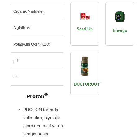
Organik Maddeler:
45%
Alginik asit
1,5%
Seed Up
Enwigo
Potasyum Oksit (K2O)
10%
pH
PH 9
EC
44,6(Ds/m)
DOCTOROOT
®
Proton
PROTON tarımda
kullanılan, biyolojik
olarak en aktif ve en
zengin besin