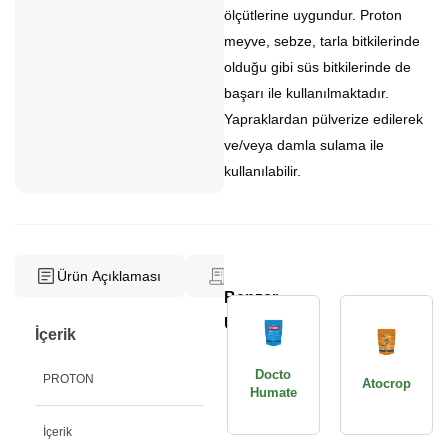
ölçütlerine uygundur. Proton
meyve, sebze, tarla bitkilerinde
olduğu gibi süs bitkilerinde de
başarı ile kullanılmaktadır.
Yapraklardan pülverize edilerek
ve/veya damla sulama ile
kullanılabilir.
Ürün Açıklaması
Tescil Belgesi
Kullanma 
Benzer
Ürünler
İçerik
Docto
PROTON
Atocrop
Humate
İçerik
% w/w