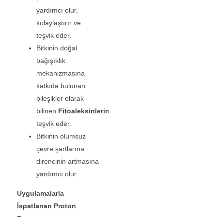
yardımcı olur,
kolaylaştırır ve
teşvik eder.
Bitkinin doğal
bağışıklık
mekanizmasına
katkıda bulunan
bileşikler olarak
bilinen
Fitoaleksinlerin
ve
Peroksidaz
üretimini
teşvik eder.
Bitkinin olumsuz
çevre şartlarına
direncinin artmasına
yardımcı olur.
Uygulamalarla
İspatlanan Proton