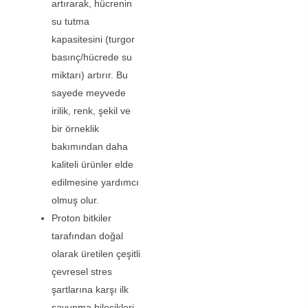
artırarak, hücrenin
su tutma
kapasitesini (turgor
basınç/hücrede su
miktarı) artırır. Bu
sayede meyvede
irilik, renk, şekil ve
bir örneklik
bakımından daha
kaliteli ürünler elde
edilmesine yardımcı
olmuş olur.
Proton bitkiler
tarafından doğal
olarak üretilen çeşitli
çevresel stres
şartlarına karşı ilk
savunma bileşikleri