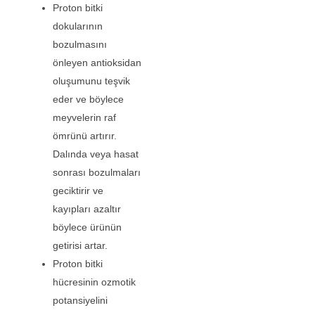
Proton bitki
dokularının
bozulmasını
önleyen antioksidan
oluşumunu teşvik
eder ve böylece
meyvelerin raf
ömrünü artırır.
Dalında veya hasat
sonrası bozulmaları
geciktirir ve
kayıpları azaltır
böylece ürünün
getirisi artar.
Proton bitki
hücresinin ozmotik
potansiyelini